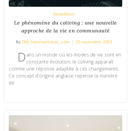
Immobilier
Le phénomène du coliving : une nouvelle
approche de la vie en communauté
By
Dhj-International_com
22 septembre 2023
D
ans un monde où les modes de vie sont en
constante évolution, le coliving apparaît
comme une réponse adaptée à ces changements.
Ce concept d'origine anglaise repense la manière
de…