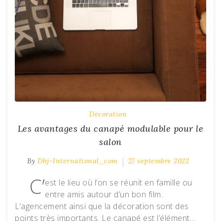
Decoration
Les avantages du canapé modulable pour le
salon
By
Dhj-International_com
27 septembre 2022
C’
est le lieu où l’on se réunit en famille ou
entre amis autour d’un bon film.
L’agencement ainsi que la décoration sont des
points très importants. Le canapé est l’élément…