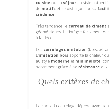
cuisine
ou un
séjour
au style authenti
de
motifs
et se distingue par sa
facil
crédence
.
Très tendance, le
carreau de ciment
a
géométriques. Il s’intègre facilement d
à la déco.
Les
carrelages imitation
(bois, béto
L’
imitation bois
apporte la chaleur du b
au style
moderne
et
minimaliste
, co
notamment grâce à sa
résistance
aux 
Quels critères de ch
Le choix du carrelage dépend avant tout 