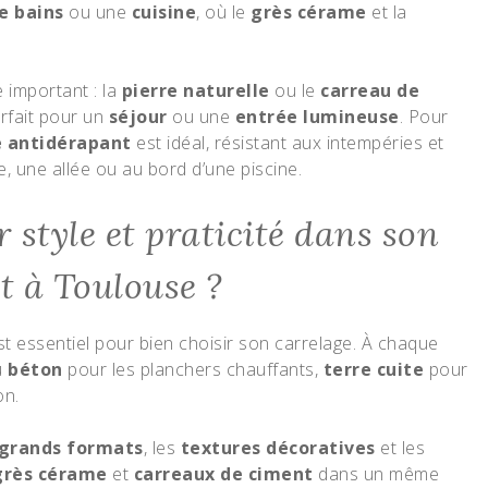
de bains
ou une
cuisine
, où le
grès cérame
et la
 important : la
pierre naturelle
ou le
carreau de
rfait pour un
séjour
ou une
entrée lumineuse
. Pour
 antidérapant
est idéal, résistant aux intempéries et
e, une allée ou au bord d’une piscine.
style et praticité dans son
t à Toulouse ?
t essentiel pour bien choisir son carrelage. À chaque
u
béton
pour les planchers chauffants,
terre cuite
pour
on.
grands formats
, les
textures décoratives
et les
grès cérame
et
carreaux de ciment
dans un même