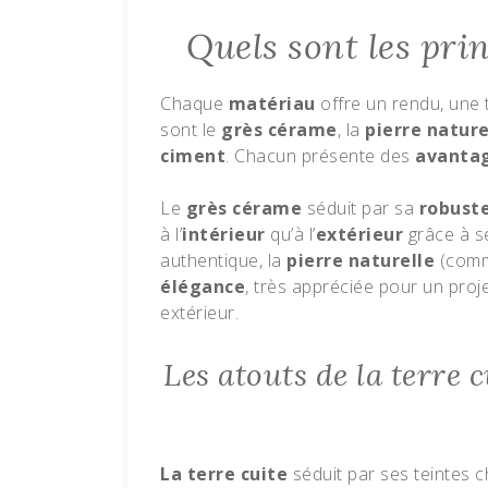
Quels sont les pri
Chaque
matériau
offre un rendu, une 
sont le
grès cérame
, la
pierre nature
ciment
. Chacun présente des
avanta
Le
grès cérame
séduit par sa
robust
à l’
intérieur
qu’à l’
extérieur
grâce à s
authentique, la
pierre naturelle
(comm
élégance
, très appréciée pour un proj
extérieur.
Les atouts de la terre c
La terre cuite
séduit par ses teintes c