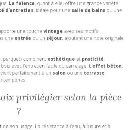
que.
La faïence
, quant à elle, offre une grande variété
ité d’entretien
, idéale pour une
salle de bains
ou une
pporte une touche
vintage
avec ses motifs
ans une
entrée
ou un
séjour
, ajoutant une note originale
n, parquet) combinent
esthétique
et
praticité
.
ois avec l’entretien facile du carrelage. L’
effet béton
,
nvient parfaitement à un
salon
ou une
terrasse
,
intempéries.
oix privilégier selon la pièce
?
de son usage. La résistance à l’eau, à l’usure et à