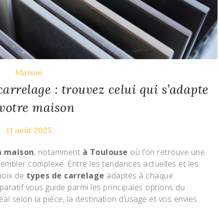
Maison
arrelage : trouvez celui qui s’adapte
 votre maison
11 août 2025
a maison
, notamment
à Toulouse
où l’on retrouve une
 sembler complexe. Entre les tendances actuelles et les
choix de
types de carrelage
adaptés à chaque
ratif vous guide parmi les principales options du
al selon la pièce, la destination d’usage et vos envies