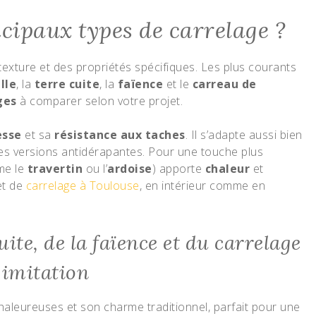
ncipaux types de carrelage ?
texture et des propriétés spécifiques. Les plus courants
lle
, la
terre cuite
, la
faïence
et le
carreau de
ges
à comparer selon votre projet.
esse
et sa
résistance aux taches
. Il s’adapte aussi bien
es versions antidérapantes. Pour une touche plus
e le
travertin
ou l’
ardoise
) apporte
chaleur
et
et de
carrelage à Toulouse
, en intérieur comme en
uite, de la faïence et du carrelage
imitation
haleureuses et son charme traditionnel, parfait pour une