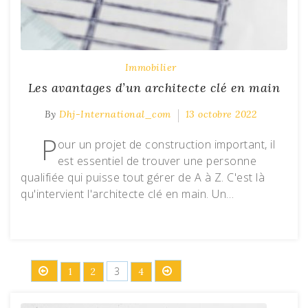
Immobilier
Les avantages d’un architecte clé en main
By
Dhj-International_com
13 octobre 2022
P
our un projet de construction important, il
est essentiel de trouver une personne
qualifiée qui puisse tout gérer de A à Z. C'est là
qu'intervient l'architecte clé en main. Un…
Pagination
3
1
2
4