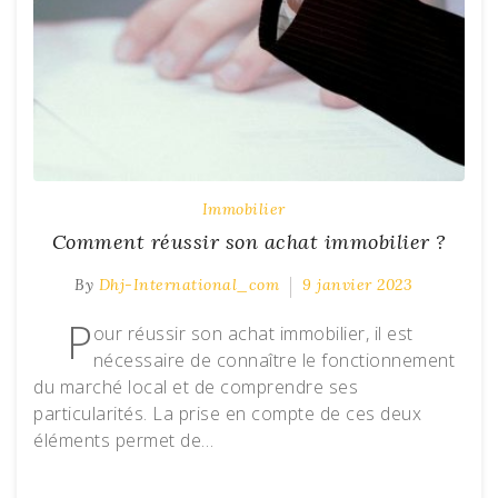
Immobilier
Comment réussir son achat immobilier ?
By
Dhj-International_com
9 janvier 2023
P
our réussir son achat immobilier, il est
nécessaire de connaître le fonctionnement
du marché local et de comprendre ses
particularités. La prise en compte de ces deux
éléments permet de…