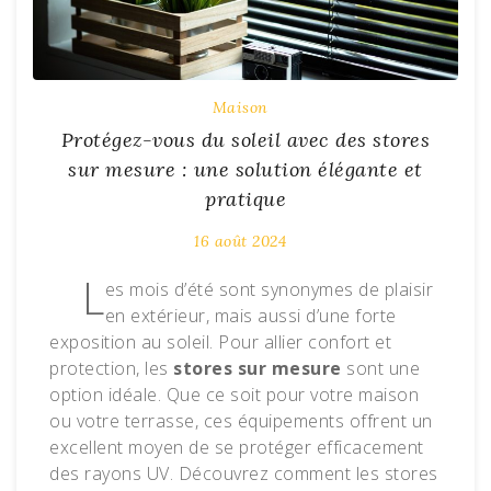
Maison
Protégez-vous du soleil avec des stores
sur mesure : une solution élégante et
pratique
16 août 2024
L
es mois d’été sont synonymes de plaisir
en extérieur, mais aussi d’une forte
exposition au soleil. Pour allier confort et
protection, les
stores sur mesure
sont une
option idéale. Que ce soit pour votre maison
ou votre terrasse, ces équipements offrent un
excellent moyen de se protéger efficacement
des rayons UV. Découvrez comment les stores