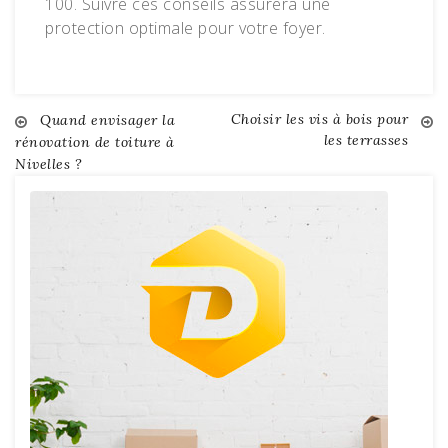
100. Suivre ces conseils assurera une
protection optimale pour votre foyer.
Choisir les vis à bois pour
Navigation
Quand envisager la
les terrasses
rénovation de toiture à
Nivelles ?
de
l’article