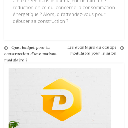
a été créée dans le but majeur de faire une
réduction en ce qui concerne la consommation
énergétique ? Alors, qu’attendez-vous pour
débuter sa construction ?
Les avantages du canapé
Navigation
Quel budget pour la
modulable pour le salon
construction d’une maison
modulaire ?
de
l’article